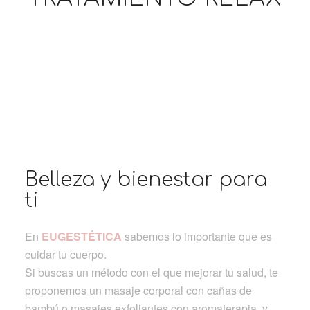
Belleza y bienestar para
ti
En
EUGESTÉTICA
sabemos lo importante que es
cuidar tu cuerpo.
Si buscas un método con el que mejorar tu salud, te
proponemos un masaje corporal con cañas de
bambú o masajes exfoliantes con aromaterapia y