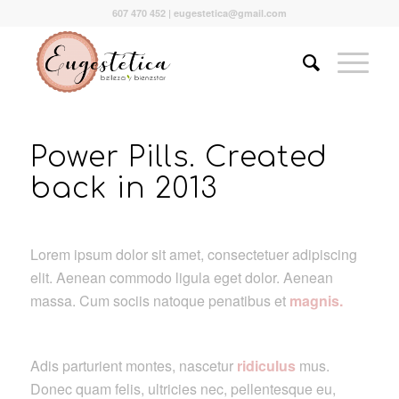
607 470 452 | eugestetica@gmail.com
Power Pills. Created
back in 2013
Lorem ipsum dolor sit amet, consectetuer adipiscing
elit. Aenean commodo ligula eget dolor. Aenean
massa. Cum sociis natoque penatibus et
magnis.
Adis parturient montes, nascetur
ridiculus
mus.
Donec quam felis, ultricies nec, pellentesque eu,